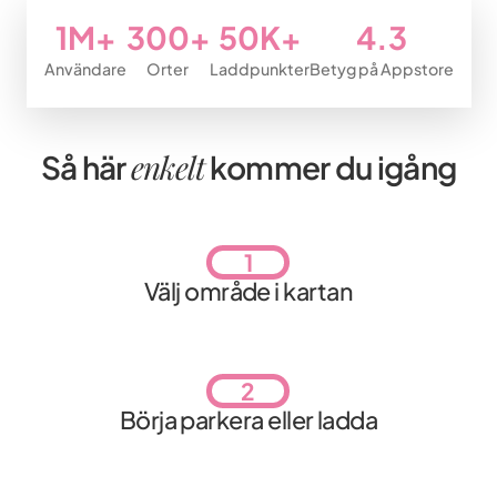
1M+
300+
50K+
4.3
Användare
Orter
Laddpunkter
Betyg på Appstore
enkelt
Så här
kommer du igång
1
Välj område i kartan
2
Börja parkera eller ladda