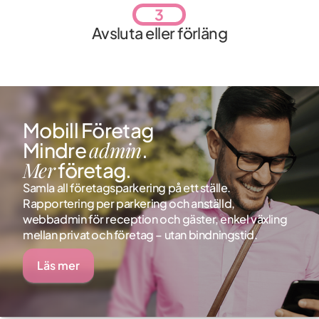
3
Avsluta eller förläng
Mobill Företag
admin
Mindre
.
Mer
företag.
Samla all företagsparkering på ett ställe.
Rapportering per parkering och anställd,
webbadmin för reception och gäster, enkel växling
mellan privat och företag – utan bindningstid.
Läs mer