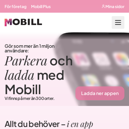
Hoppa till huvudinnehåll
För företag
Mobill Plus
Mina sidor
Gör som mer än 1 miljon
användare:
Parkera
och
ladda
med
Mobill
Ladda ner appen
Vi finns på mer än 300 orter.
i en app
Allt du behöver –