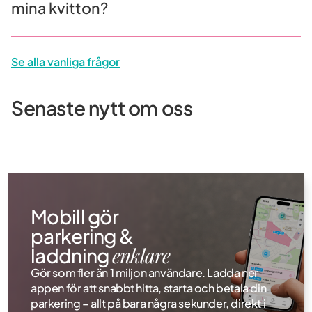
mina kvitton?
Mobill
Använd Mobill i Upplands Väsby!
parker
Se alla vanliga frågor
Från och med 1:e juli kan du använda Mobill för
Mobill 
att parkera på Upplands Väsbys kommuns
återkom
parkeringsytor.
Med den
Senaste nytt om oss
Mobill 
Läs mer
Mobill gör
parkering &
enklare
laddning
Gör som fler än 1 miljon användare. Ladda ner
appen för att snabbt hitta, starta och betala din
parkering – allt på bara några sekunder, direkt i