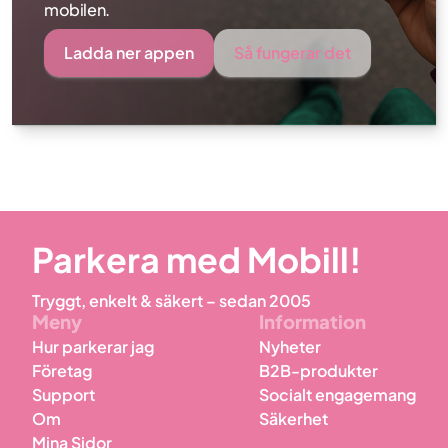
mobilen.
Ladda ner appen
Så fungerar det
Parkera med Mobill!
Tryggt, enkelt & säkert – sedan 2005
Meny
Information
Hur parkerar jag
Nyheter
Företag
B2B-produkter
Support
Socialt engagemang
Om
Säkerhet
Mina Sidor