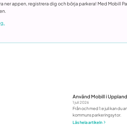
 ner appen, registrera dig och börja parkera! Med Mobill Park
en.
ag.
Använd Mobill i Upplan
1 juli 2026
Från och med 1:e juli kan du 
kommuns parkeringsytor.
Läs hela artikeln