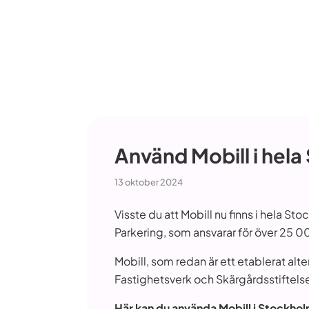
Använd Mobill i hel
13 oktober 2024
Visste du att Mobill nu finns i hela S
Parkering, som ansvarar för över 25 
Mobill, som redan är ett etablerat al
Fastighetsverk och Skärgårdsstiftels
Här kan du använda Mobill i Stockho