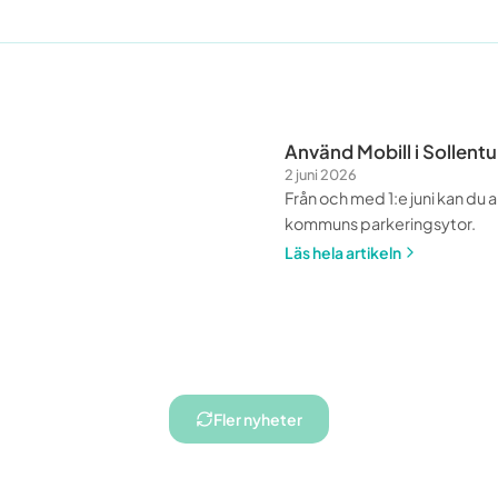
Använd Mobill i Sollent
2 juni 2026
Från och med 1:e juni kan du 
kommuns parkeringsytor.
Läs hela artikeln
Fler nyheter