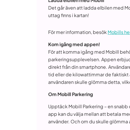
Ladda elbilen med Mobill
Det går även att ladda elbilen med Mo
uttag finns i kartan!
För mer information, besök
Mobills h
Kom igång med appen!
För att komma igång med Mobill behö
parkeringsupplevelsen. Appen erbjuder
direkt från din smartphone. Användare 
tid eller de kilowattimmar de faktis
användaren skulle glömma detta, vilket
Om Mobill Parkering
Upptäck Mobill Parkering – en snabb oc
app kan du välja mellan att betala med
använder. Och om du skulle glömma att