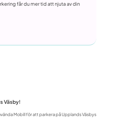
ering får du mer tid att njuta av din
ds Väsby!
använda Mobill för att parkera på Upplands Väsbys