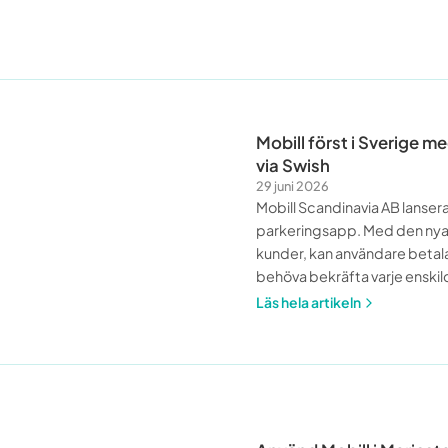
Mobill först i Sverige 
via Swish
29 juni 2026
Mobill Scandinavia AB lanser
parkeringsapp. Med den nya f
kunder, kan användare betala
behöva bekräfta varje enskil
Läs hela artikeln