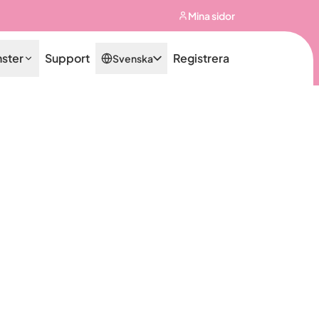
Mina sidor
nster
Support
Registrera
Svenska