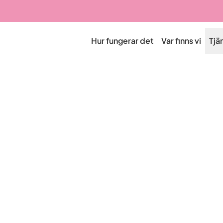
Hur fungerar det
Var finns vi
Tjä