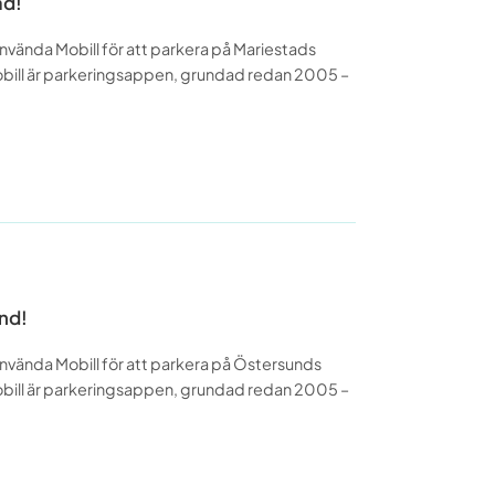
ad!
använda Mobill för att parkera på Mariestads
bill är parkeringsappen, grundad redan 2005 –
nd!
använda Mobill för att parkera på Östersunds
bill är parkeringsappen, grundad redan 2005 –