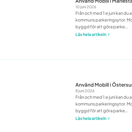
Använd Mobill i Mariest
10 juni 2026
Från och med 1:e juni kan du 
kommuns parkeringsytor. Mo
byggd för att göra parke
…
Läs hela artikeln
Använd Mobill i Östersu
8 juni 2026
Från och med 1:e juni kan du 
kommuns parkeringsytor. Mo
byggd för att göra parke
…
Läs hela artikeln