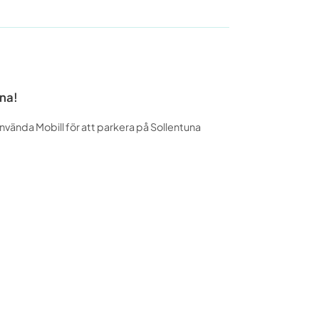
una!
använda Mobill för att parkera på Sollentuna