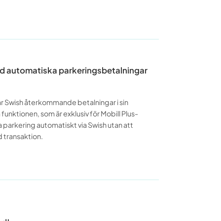
med automatiska parkeringsbetalningar
ar Swish återkommande betalningar i sin
unktionen, som är exklusiv för Mobill Plus-
 parkering automatiskt via Swish utan att
d transaktion.