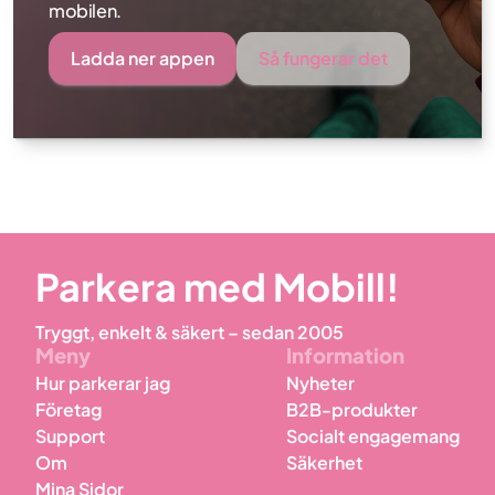
mobilen.
Ladda ner appen
Så fungerar det
Parkera med Mobill!
Tryggt, enkelt & säkert – sedan 2005
Meny
Information
Hur parkerar jag
Nyheter
Företag
B2B-produkter
Support
Socialt engagemang
Om
Säkerhet
Mina Sidor