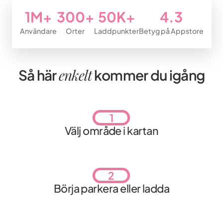
1M+
300+
50K+
4.3
Användare
Orter
Laddpunkter
Betyg på Appstore
enkelt
Så här
kommer du igång
1
Välj område i kartan
2
Börja parkera eller ladda