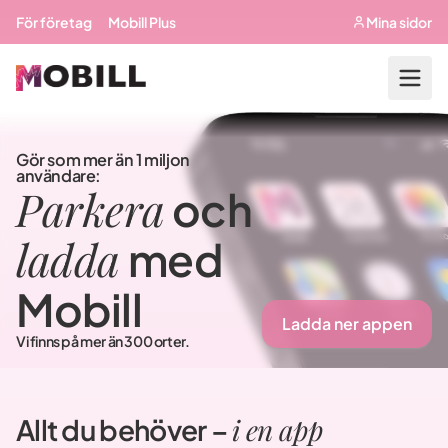
Hoppa till huvudinnehåll
För företag
Mobill Plus
Mina sidor
Gör som mer än 1 miljon
användare:
Parkera
och
ladda
med
Mobill
Ladda ner appen
Vi finns på mer än 300 orter.
i en app
Allt du behöver –