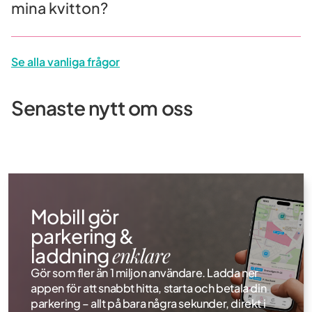
mina kvitton?
Mobill
Använd Mobill i Upplands Väsby!
parker
Se alla vanliga frågor
Från och med 1:e juli kan du använda Mobill för
Mobill 
att parkera på Upplands Väsbys kommuns
återkom
parkeringsytor.
Med den
Senaste nytt om oss
Mobill 
Läs mer
Mobill gör
parkering &
enklare
laddning
Gör som fler än 1 miljon användare. Ladda ner
appen för att snabbt hitta, starta och betala din
parkering – allt på bara några sekunder, direkt i