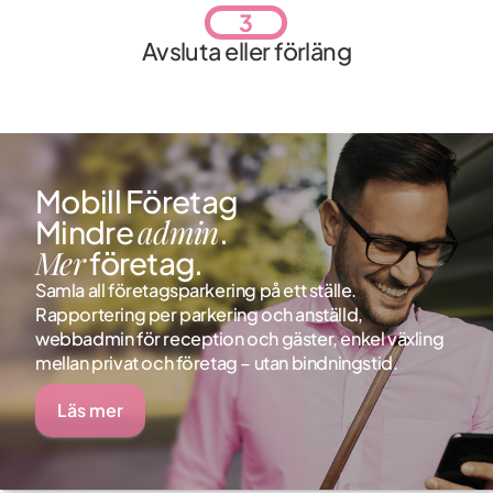
3
Avsluta eller förläng
Mobill Företag
admin
Mindre
.
Mer
företag.
Samla all företagsparkering på ett ställe.
Rapportering per parkering och anställd,
webbadmin för reception och gäster, enkel växling
mellan privat och företag – utan bindningstid.
Läs mer