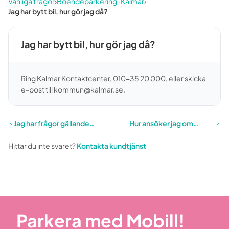
Vanliga frågor
›
Boendeparkering i Kalmar
›
Jag har bytt bil, hur gör jag då?
Jag har bytt bil, hur gör jag då?
Ring Kalmar Kontaktcenter, 010-35 20 000, eller skicka
e-post till kommun@kalmar.se.
Jag har frågor gällande
Hur ansöker jag om
boendeparkering i Kalmar.
boendetillstånd?
Hittar du inte svaret?
Kontakta kundtjänst
Parkera med Mobill!