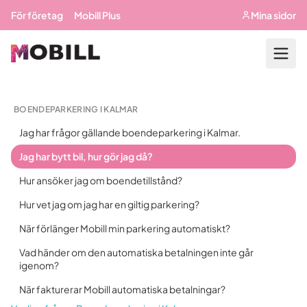
Hoppa till huvudinnehåll
För företag
Mobill Plus
Mina sidor
BOENDEPARKERING I KALMAR
Jag har frågor gällande boendeparkering i Kalmar.
Jag har bytt bil, hur gör jag då?
Hur ansöker jag om boendetillstånd?
Hur vet jag om jag har en giltig parkering?
När förlänger Mobill min parkering automatiskt?
Vad händer om den automatiska betalningen inte går
igenom?
När fakturerar Mobill automatiska betalningar?