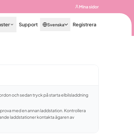
Mina sidor
nster
Support
Registrera
Svenska
 fordon och sedan tryck på starta elbilsladdning
r prova med en annan laddstation. Kontrollera
ällande laddstationer kontakta ägaren av