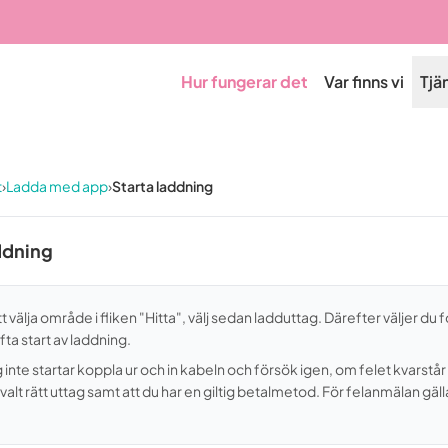
Hur fungerar det
Var finns vi
Tjä
t
›
Ladda med app
›
Starta laddning
ddning
 välja område i fliken "Hitta", välj sedan ladduttag. Därefter väljer du
fta start av laddning.
inte startar koppla ur och in kabeln och försök igen, om felet kvarstå
 valt rätt uttag samt att du har en giltig betalmetod. För felanmälan g
.