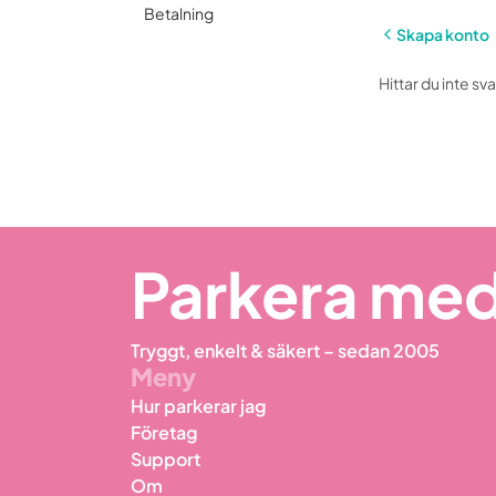
Betalning
Skapa konto
Hittar du inte sv
Parkera med
Tryggt, enkelt & säkert – sedan 2005
Meny
Hur parkerar jag
Företag
Support
Om