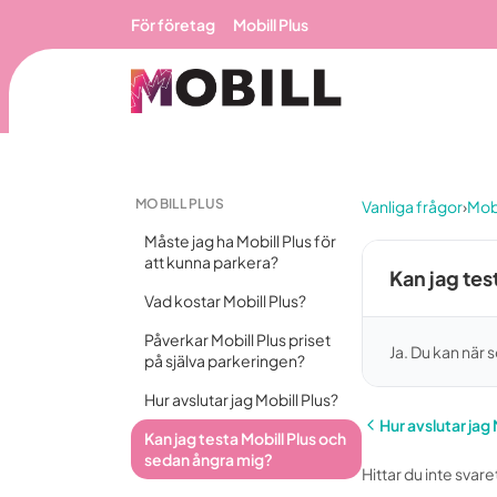
Hoppa till huvudinnehåll
För företag
Mobill Plus
MOBILL PLUS
Vanliga frågor
›
Mobi
Måste jag ha Mobill Plus för
att kunna parkera?
Kan jag tes
Vad kostar Mobill Plus?
Påverkar Mobill Plus priset
Ja. Du kan när 
på själva parkeringen?
Hur avslutar jag Mobill Plus?
Hur avslutar jag 
Kan jag testa Mobill Plus och
sedan ångra mig?
Hittar du inte svare