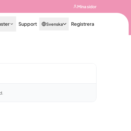
Mina sidor
nster
Support
Registrera
Svenska
d.