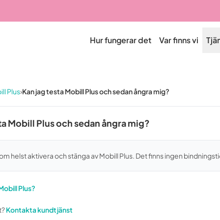
Hur fungerar det
Var finns vi
Tjä
ll Plus
›
Kan jag testa Mobill Plus och sedan ångra mig?
ta Mobill Plus och sedan ångra mig?
som helst aktivera och stänga av Mobill Plus. Det finns ingen bindningsti
Mobill Plus?
t?
Kontakta kundtjänst