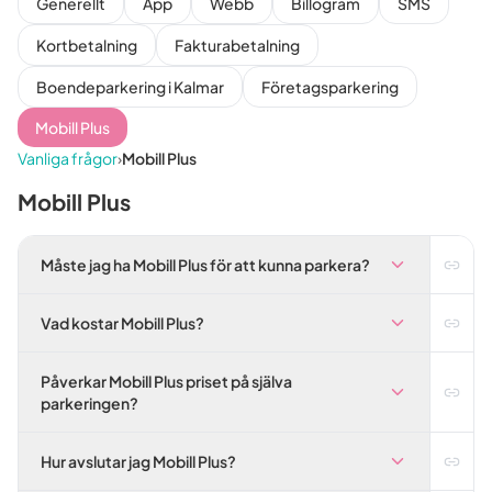
Generellt
App
Webb
Billogram
SMS
Kortbetalning
Fakturabetalning
Boendeparkering i Kalmar
Företagsparkering
Mobill Plus
Vanliga frågor
›
Mobill Plus
Mobill Plus
Måste jag ha Mobill Plus för att kunna parkera?
Vad kostar Mobill Plus?
Påverkar Mobill Plus priset på själva
parkeringen?
Hur avslutar jag Mobill Plus?