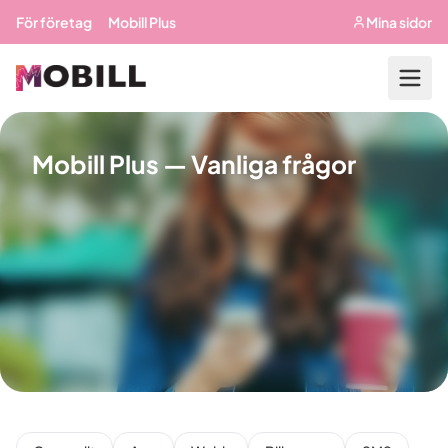
Hoppa till huvudinnehåll
För företag
Mobill Plus
Mina sidor
Mobill Plus — Vanliga frågor