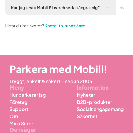
Kan jag testa Mobill Plus och sedan ångra mig?
Hittar du inte svaret?
Kontakta kundtjänst
Parkera med Mobill!
Tryggt, enkelt & säkert – sedan 2005
Meny
Information
Hur parkerar jag
Nyheter
Företag
B2B-produkter
Support
Socialt engagemang
Om
Säkerhet
Mina Sidor
Genvägar