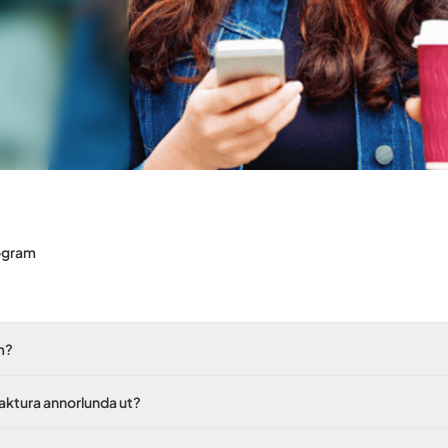
logram
m?
faktura annorlunda ut?