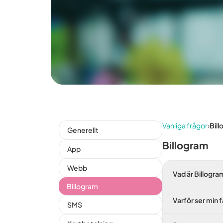
Vanliga frågor
›
Bil
Generellt
Billogram
App
Webb
Vad är Billogra
Billogram
Varför ser min 
SMS