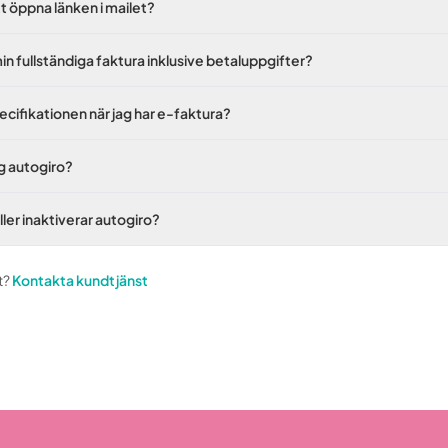
tt öppna länken i mailet?
min fullständiga faktura inklusive betaluppgifter?
pecifikationen när jag har e-faktura?
ag autogiro?
ller inaktiverar autogiro?
t?
Kontakta kundtjänst