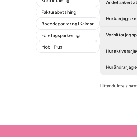
Kortbetalning
Är det säkert a
Fakturabetalning
Hur kan jag se 
Boendeparkering i Kalmar
Var hittar jag s
Företagsparkering
Mobill Plus
Hur aktiverar j
Hur ändrar jag e
Hittar du inte svare