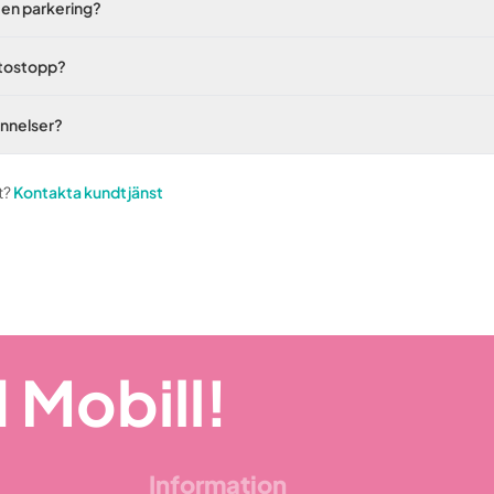
 en parkering?
utostopp?
innelser?
t?
Kontakta kundtjänst
 Mobill!
Information