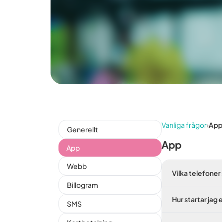
Vanliga frågor
›
Ap
Generellt
App
App
Webb
Vilka telefoner 
Billogram
Hur startar jag
SMS