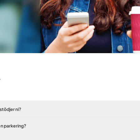
p
stödjer ni?
 en parkering?