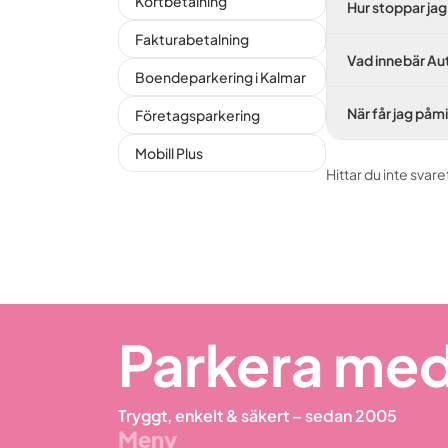
Kortbetalning
Hur stoppar jag
Fakturabetalning
Vad innebär A
Boendeparkering i Kalmar
När får jag påm
Företagsparkering
Mobill Plus
Hittar du inte svare
Parkera med
Tryggt, enkelt & säkert – sedan 2005
Meny