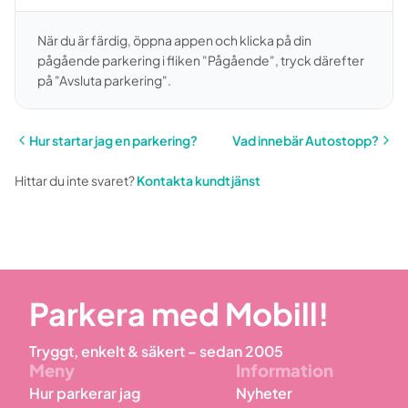
När du är färdig, öppna appen och klicka på din
pågående parkering i fliken "Pågående", tryck därefter
på "Avsluta parkering".
Hur startar jag en parkering?
Vad innebär Autostopp?
Hittar du inte svaret?
Kontakta kundtjänst
Parkera med Mobill!
Tryggt, enkelt & säkert – sedan 2005
Meny
Information
Hur parkerar jag
Nyheter