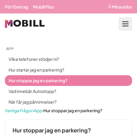
Hoppa till huvudinnehåll
För företag
Mobill Plus
Mina sidor
APP
Vilka telefoner stödjer ni?
Hur startar jag en parkering?
Hur stoppar jag en parkering?
Vad innebär Autostopp?
När får jag påminnelser?
Vanliga frågor
›
App
›
Hur stoppar jag en parkering?
Hur stoppar jag en parkering?