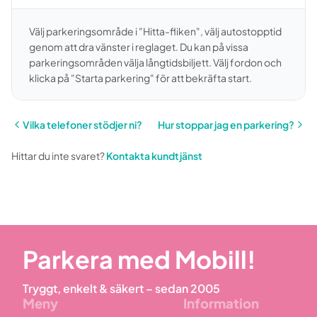
Välj parkeringsområde i "Hitta-fliken", välj autostopptid
genom att dra vänster i reglaget. Du kan på vissa
parkeringsområden välja långtidsbiljett. Välj fordon och
klicka på "Starta parkering" för att bekräfta start.
Vilka telefoner stödjer ni?
Hur stoppar jag en parkering?
Hittar du inte svaret?
Kontakta kundtjänst
Parkera med Mobill!
Tryggt, enkelt & säkert – sedan 2005
Meny
Information