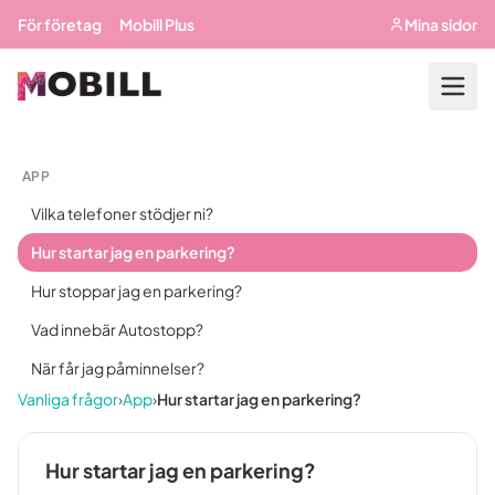
Hoppa till huvudinnehåll
För företag
Mobill Plus
Mina sidor
APP
Vilka telefoner stödjer ni?
Hur startar jag en parkering?
Hur stoppar jag en parkering?
Vad innebär Autostopp?
När får jag påminnelser?
Vanliga frågor
›
App
›
Hur startar jag en parkering?
Hur startar jag en parkering?