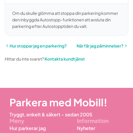
Om du skulle glömma att stoppa din parkering kommer
den inbyggda Autostopp-funktionen att avsluta din
parkering efter Autostopptiden du valt.
Hur stoppar jag en parkering?
När får jag påminnelser?
Hittar du inte svaret?
Kontakta kundtjänst
Parkera med Mobill!
Tryggt, enkelt & säkert – sedan 2005
Meny
Information
Hur parkerar jag
Nyheter