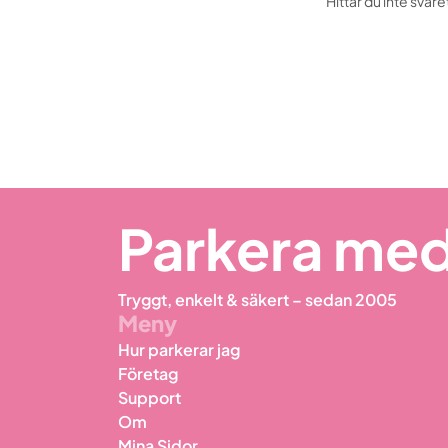
Hittar du inte svare
Parkera med
Tryggt, enkelt & säkert – sedan 2005
Meny
Hur parkerar jag
Företag
Support
Om
Mina Sidor