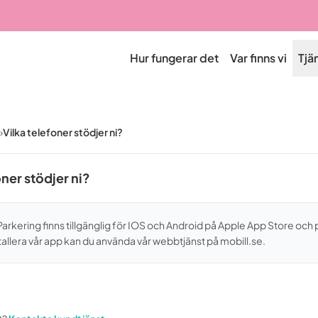
Hur fungerar det
Var finns vi
Tjä
›
Vilka telefoner stödjer ni?
oner stödjer ni?
Parkering finns tillgänglig för IOS och Android på
Apple App Store
och 
installera vår app kan du använda vår webbtjänst på mobill.se.