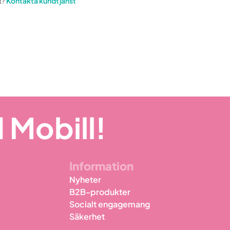
t?
Kontakta kundtjänst
 Mobill!
Information
Nyheter
B2B-produkter
Socialt engagemang
Säkerhet