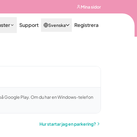
Mina sidor
nster
Support
Registrera
Svenska
på
Google Play
. Om du har en Windows-telefon
Hur startar jag en parkering?