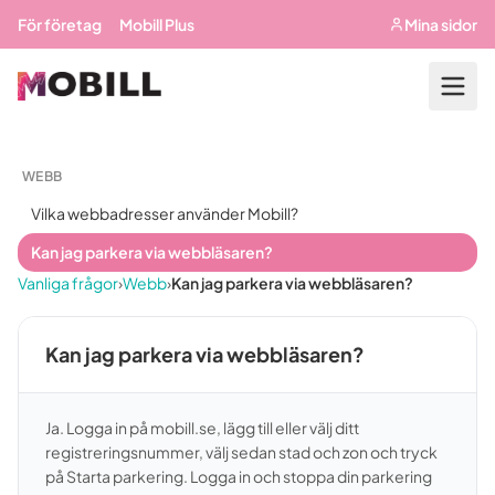
Hoppa till huvudinnehåll
För företag
Mobill Plus
Mina sidor
WEBB
Vilka webbadresser använder Mobill?
Kan jag parkera via webbläsaren?
Vanliga frågor
›
Webb
›
Kan jag parkera via webbläsaren?
Kan jag parkera via webbläsaren?
Ja. Logga in på mobill.se, lägg till eller välj ditt
registreringsnummer, välj sedan stad och zon och tryck
på Starta parkering. Logga in och stoppa din parkering