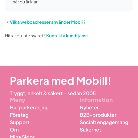
när du är klar.
Vilka webbadresser använder Mobill?
Hittar du inte svaret?
Kontakta kundtjänst
Parkera med Mobill!
Tryggt, enkelt & säkert – sedan 2005
Meny
Information
Hur parkerar jag
Nyheter
Företag
B2B-produkter
Support
Socialt engagemang
Om
Säkerhet
Mina Sidor