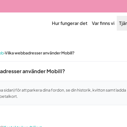
Hur fungerar det
Var finns vi
Tjä
bb
›
Vilka webbadresser använder Mobill?
adresser använder Mobill?
a sidan) för att parkera dina fordon, se din historik, kvitton samt ladda 
 betalkort.