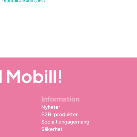
t?
Kontakta kundtjänst
 Mobill!
Information
Nyheter
B2B-produkter
Socialt engagemang
Säkerhet