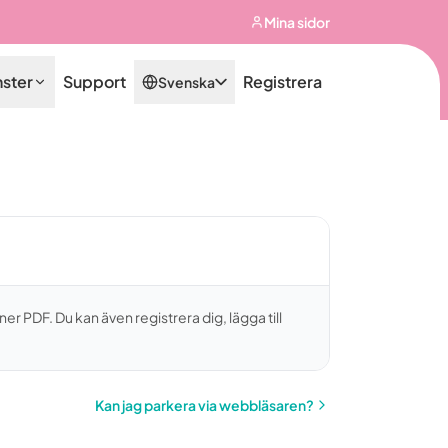
Mina sidor
nster
Support
Registrera
Svenska
ner PDF. Du kan även registrera dig, lägga till
Kan jag parkera via webbläsaren?