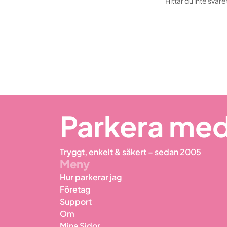
Hittar du inte svare
Parkera med
Tryggt, enkelt & säkert – sedan 2005
Meny
Hur parkerar jag
Företag
Support
Om
Mina Sidor