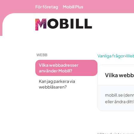
Hoppa till huvudinnehåll
För företag
Mobill Plus
WEBB
Vanliga frågor
›
We
Vilka webbadresser
använder Mobill?
Vilka webb
Kan jag parkera via
webbläsaren?
mobill.se (denn
eller ändra ditt